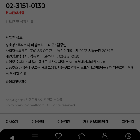
02-3151-0130
광고전화사절
일요일 및 공휴일 휴무
사업자정보
상호명 : 주식회사 더블트리
|
대표 : 김종현
사업자등록번호 : 390-86-00173
|
통신판매업 : 제 2023-서울금천-2024호
개인정보담당자 : 김동현
|
고객센터 : 02-3151-0130
사업장 소재지 : 서울시 금천구 가산디지털1로 70 호서대벤처타워 512호
반품주소 : 서울시 구로구 금오로931, 서울구로우체국 소포실 브랜드빅몰 (주)더블트리 (우체
국 택배만 가능)
사업자정보확인
copyright(c) 브랜드 빅사이즈 전문 쇼핑몰
www.brandbigmall.com .All rights reserved.
회사소개
이용안내
이용약관
개인정보처리방침
고객센터