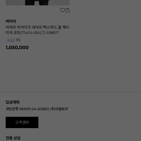
띠어리
띠어리 빅사이즈 네이비 텍스처드 울 캐시
미어 코트(71404-BALT) A9807
115
SIZE
1,050,000
입금계좌
국민은행 069101-04-202813 (주)더블트리
고객센터
전화 상담