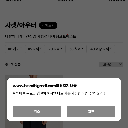
자켓/아우터
전체보기
바람막이
카디건
집업 재킷
점퍼/패딩
코트
베스트
110 사이즈
115 사이즈
120 사이즈
130 사이즈
140 이상 사이즈
총
1
개 상품
www.brandbigmall.com의 페이지 내용:
확인버튼 누르고 앱설치 하시면 바로 사용 가능한 적립금 1천원 적립
취소
확인