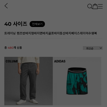
40 사이즈
전체보기
트레이닝 팬츠
반바지
청바지
면바지
골프바지
등산바지
베이스레이어
수영복
총
480
개 상품