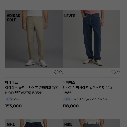
아디다스
리바이스
아디다스 골프 빅사이즈 원더카고 365
리바이스 빅사이즈 릴렉스드핏 550-
MOD 팬츠(9275) B0344
4886
40
36,38,40,42,44,46,48
SIZE
SIZE
153,000
118,000