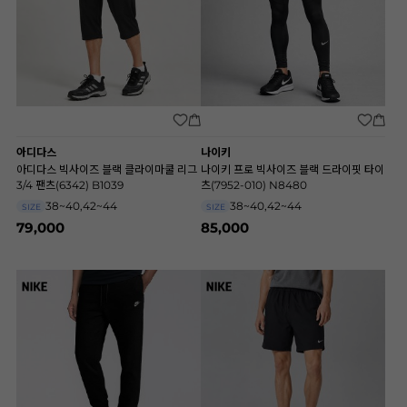
아디다스
나이키
아디다스 빅사이즈 블랙 클라이마쿨 리그
나이키 프로 빅사이즈 블랙 드라이핏 타이
3/4 팬츠(6342) B1039
츠(7952-010) N8480
38~40,42~44
38~40,42~44
SIZE
SIZE
79,000
85,000