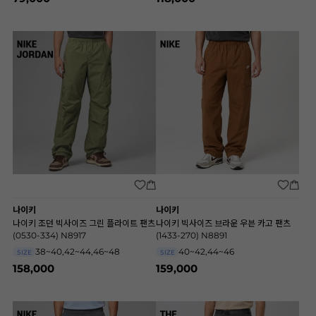
나이키
나이키
나이키 조던 빅사이즈 그린 플라이트 팬츠
나이키 빅사이즈 브라운 우븐 카고 팬츠
(0530-334) N8917
(1433-270) N8891
38~40,42~44,46~48
40~42,44~46
SIZE
SIZE
158,000
159,000