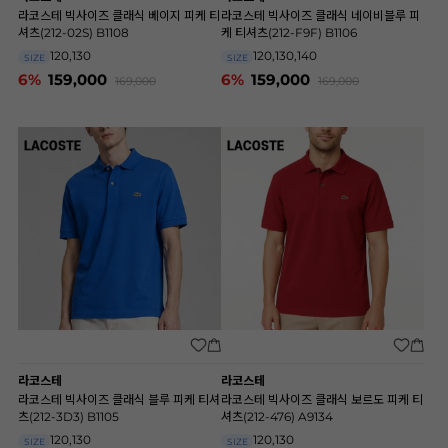
라코스테 빅사이즈 클래식 베이지 피케 티
라코스테 빅사이즈 클래식 네이비블루 피
셔츠(212-02S) B1108
케 티셔츠(212-F9F) B1106
120,130
120,130,140
SIZE
SIZE
6%
159,000
6%
159,000
169,000
169,000
라코스테
라코스테
라코스테 빅사이즈 클래식 블루 피케 티셔
라코스테 빅사이즈 클래식 보르도 피케 티
츠(212-3D3) B1105
셔츠(212-476) A9134
120,130
120,130
SIZE
SIZE