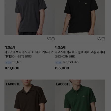
라코스테
라코스테
라코스테 빅사이즈 다크그레이 커뮤터 카
라코스테 빅사이즈 블랙 피마 코튼 카라티
라티(604-S5T) B1113
(922-031) B1112
115,125
120,130,140
SIZE
SIZE
169,000
155,000