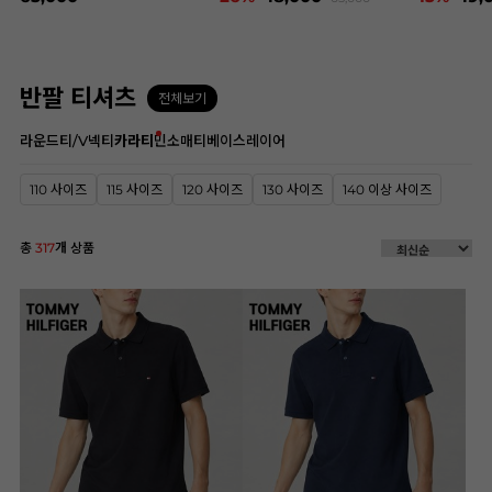
반팔 티셔츠
전체보기
라운드티/V넥티
카라티
민소매티
베이스레이어
110 사이즈
115 사이즈
120 사이즈
130 사이즈
140 이상 사이즈
총
317
개 상품