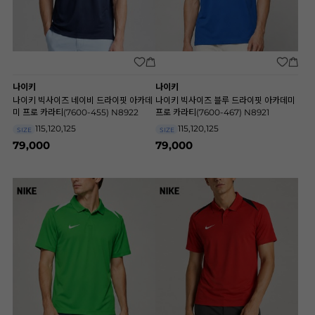
나이키
나이키
나이키 빅사이즈 네이비 드라이핏 아카데
나이키 빅사이즈 블루 드라이핏 아카데미
미 프로 카라티(7600-455) N8922
프로 카라티(7600-467) N8921
115,120,125
115,120,125
SIZE
SIZE
79,000
79,000