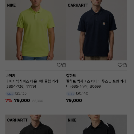
나이키
칼하트
나이키 빅사이즈 네온그린 클럽 카라티
칼하트 빅사이즈 네이비 루즈핏 포켓 카라
(3894-736) N7791
티 (685-NVY) B0699
125,135
130,140
SIZE
SIZE
7%
79,000
79,000
85,000