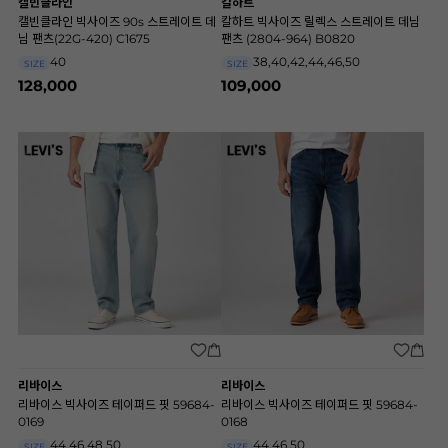
캘빈클라인
칼하트
캘빈클라인 빅사이즈 90s 스트레이트 데
칼하트 빅사이즈 릴렉스 스트레이트 데님
님 팬츠(22G-420) C1675
팬츠 (2804-964) B0820
40
38,40,42,44,46,50
SIZE
SIZE
128,000
109,000
리바이스
리바이스
리바이스 빅사이즈 테이퍼드 핏 59684-
리바이스 빅사이즈 테이퍼드 핏 59684-
0169
0168
44,46,48,50
44,46,50
SIZE
SIZE