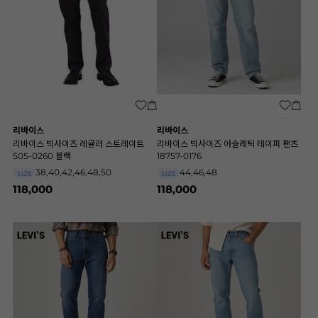
리바이스
리바이스
리바이스 빅사이즈 레귤러 스트레이트
리바이스 빅사이즈 아슬레틱 테이퍼 팬츠
505-0260 블랙
18757-0176
38,40,42,46,48,50
44,46,48
SIZE
SIZE
118,000
118,000