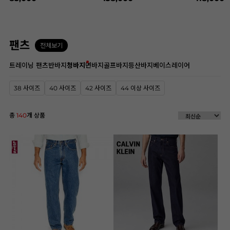
팬츠
전체보기
트레이닝 팬츠
반바지
청바지
면바지
골프바지
등산바지
베이스레이어
38 사이즈
40 사이즈
42 사이즈
44 이상 사이즈
총
140
개 상품