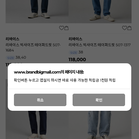
리바이스
리바이스
리바이스 빅사이즈 테이퍼드핏 507-
리바이스 빅사이즈 테이퍼드핏 507-1317
1684
38
SIZE
38,40
SIZE
118,000
118,000
www.brandbigmall.com의 페이지 내용:
확인버튼 누르고 앱설치 하시면 바로 사용 가능한 적립금 1천원 적립
취소
확인