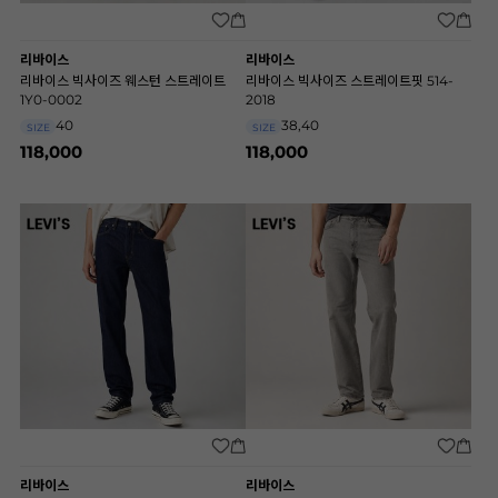
리바이스
리바이스
리바이스 빅사이즈 웨스턴 스트레이트
리바이스 빅사이즈 스트레이트핏 514-
1Y0-0002
2018
40
38,40
SIZE
SIZE
118,000
118,000
리바이스
리바이스