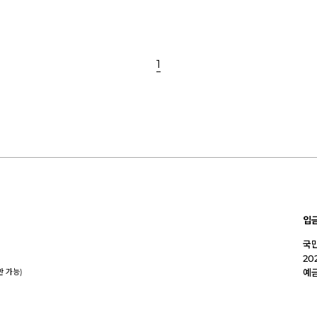
1
입
국민
20
만 가능)
예