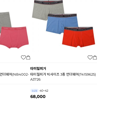
타미힐피거
언더웨어(NB4002-
타미힐피거 빅사이즈 3종 언더웨어(T4159625)
A3726
40~42
SIZE
68,000