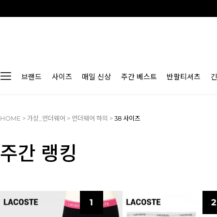
브랜드
사이즈
매일 신상
주간 베스트
반팔티셔츠
HOME
>
가상_언더웨어
>
언더웨어 하의
>
38 사이즈
주간 랭킹
1
2