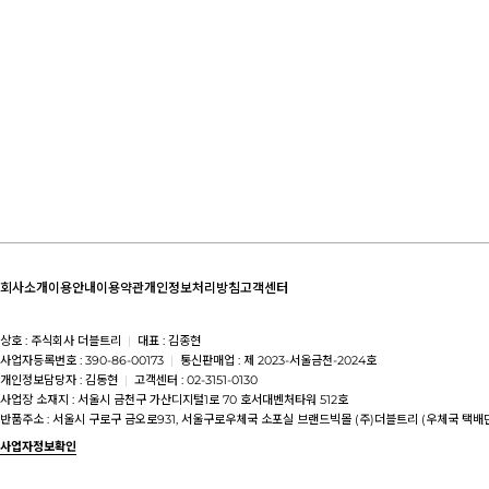
회사소개
이용안내
이용약관
개인정보처리방침
고객센터
상호 : 주식회사 더블트리
|
대표 : 김종현
사업자등록번호 : 390-86-00173
|
통신판매업 : 제 2023-서울금천-2024호
개인정보담당자 : 김동현
|
고객센터 : 02-3151-0130
사업장 소재지 : 서울시 금천구 가산디지털1로 70 호서대벤처타워 512호
반품주소 : 서울시 구로구 금오로931, 서울구로우체국 소포실 브랜드빅몰 (주)더블트리 (우체국 택배
사업자정보확인