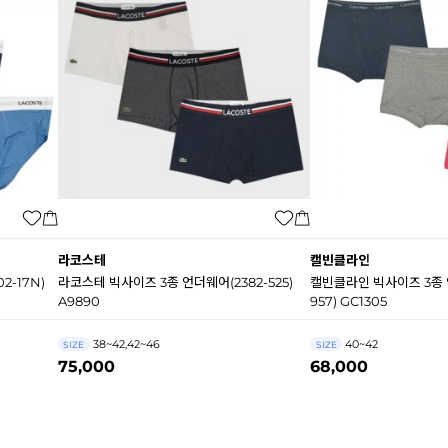
라코스테
캘빈클라인
2-17N)
라코스테 빅사이즈 3종 언더웨어(2382-525)
캘빈클라인 빅사이즈 3종 
A9890
957) GC1305
38~42,42~46
40~42
SIZE
SIZE
75,000
68,000