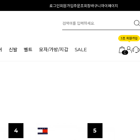
로그인
회원가입
주문조회
장바구니
마이페이지
3초 회원가입
어
신발
벨트
모자/가방/지갑
SALE
0
4
5