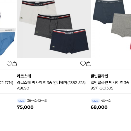
라코스테
캘빈클라인
2-17N)
라코스테 빅사이즈 3종 언더웨어(2382-525)
캘빈클라인 빅사이즈 3종 
A9890
957) GC1305
38~42,42~46
40~42
SIZE
SIZE
75,000
68,000