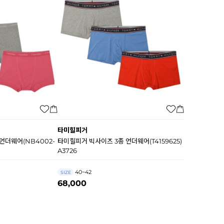
타미힐피거
언더웨어(NB4002-
타미힐피거 빅사이즈 3종 언더웨어(T4159625)
A3726
40~42
SIZE
68,000