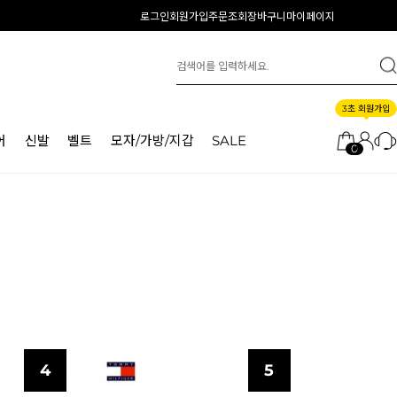
로그인
회원가입
주문조회
장바구니
마이페이지
3초 회원가입
어
신발
벨트
모자/가방/지갑
SALE
0
4
5