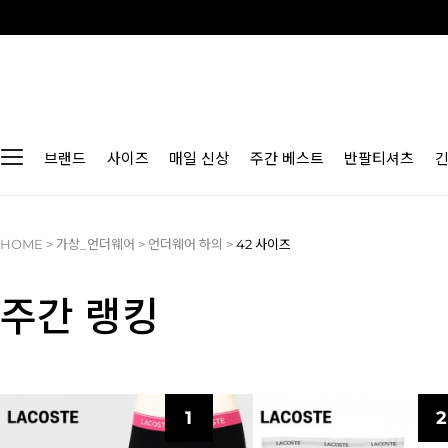
브랜드
사이즈
매일 신상
주간 베스트
반팔티셔츠
HOME
>
가상_언더웨어
>
언더웨어 하의
>
42 사이즈
주간 랭킹
1
2