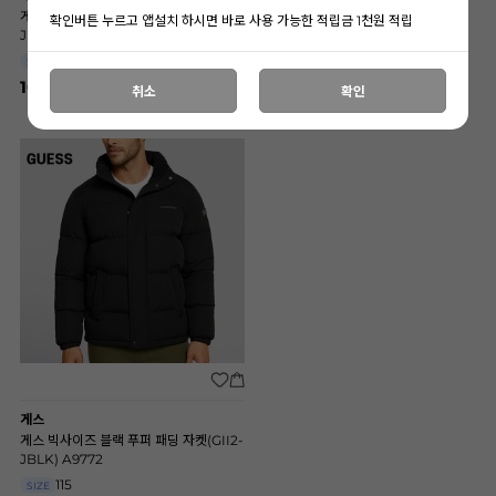
게스 빅사이즈 블랙 기모 맨투맨(9V31-
게스 빅사이즈 네이비 기모 맨투맨(9V31-
확인버튼 누르고 앱설치 하시면 바로 사용 가능한 적립금 1천원 적립
JBLK) A9774
A71W) A9773
110
110
SIZE
SIZE
108,000
108,000
취소
확인
게스
게스 빅사이즈 블랙 푸퍼 패딩 자켓(GII2-
JBLK) A9772
115
SIZE