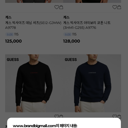
게스
게스
게스 빅사이즈 데님 셔츠(5EI2-GJMW)
게스 빅사이즈 아이보리 코튼 니트
A9778
(3HM1-G293) A9776
115
115
SIZE
SIZE
125,000
128,000
www.brandbigmall.com의 페이지 내용:
게스
게스