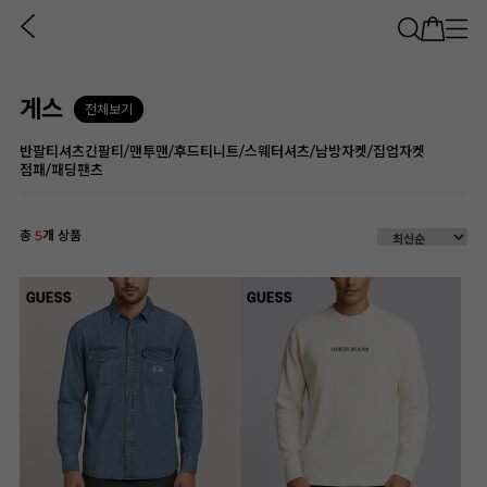
게스
전체보기
반팔티셔츠
긴팔티/맨투맨/후드티
니트/스웨터
셔츠/남방
자켓/집업자켓
점패/패딩
팬츠
총
5
개 상품