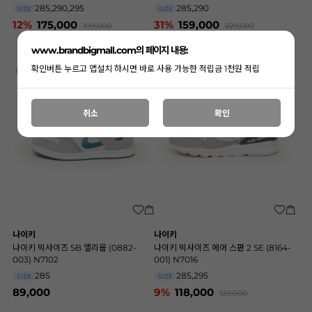
285,290,295
285,290
SIZE
SIZE
12%
175,000
31%
159,000
199,000
229,000
www.brandbigmall.com의 페이지 내용:
확인버튼 누르고 앱설치 하시면 바로 사용 가능한 적립금 1천원 적립
취소
확인
나이키
나이키
나이키 빅사이즈 SB 앨리웁 (0882-
나이키 빅사이즈 에어 스판 2 SE (8164-
003) N7102
001) N7016
285
285,295
SIZE
SIZE
89,000
9%
118,000
129,000