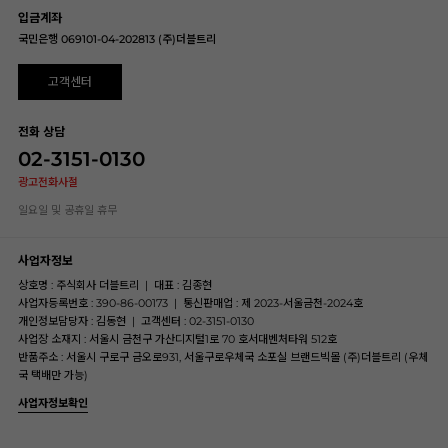
입금계좌
국민은행 069101-04-202813 (주)더블트리
고객센터
전화 상담
02-3151-0130
광고전화사절
일요일 및 공휴일 휴무
사업자정보
상호명 : 주식회사 더블트리
|
대표 : 김종현
사업자등록번호 : 390-86-00173
|
통신판매업 : 제 2023-서울금천-2024호
개인정보담당자 : 김동현
|
고객센터 : 02-3151-0130
사업장 소재지 : 서울시 금천구 가산디지털1로 70 호서대벤처타워 512호
반품주소 : 서울시 구로구 금오로931, 서울구로우체국 소포실 브랜드빅몰 (주)더블트리 (우체
국 택배만 가능)
사업자정보확인