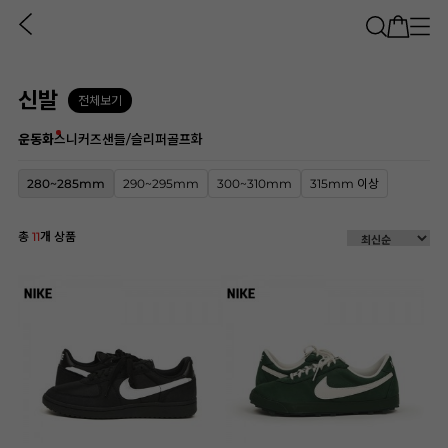
신발
전체보기
운동화
스니커즈
샌들/슬리퍼
골프화
280~285mm
290~295mm
300~310mm
315mm 이상
총
11
개 상품