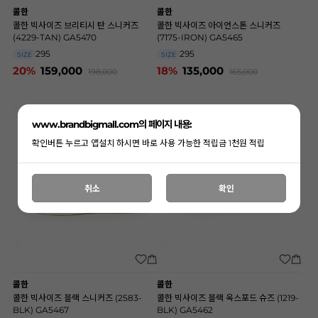
콜한
콜한
콜한 빅사이즈 브리티시 탄 스니커즈
콜한 빅사이즈 아이언스톤 스니커즈
(4229-TAN) GA5470
(7175-IRON) GA5465
295
295
SIZE
SIZE
20%
159,000
18%
135,000
198,000
165,000
www.brandbigmall.com의 페이지 내용:
확인버튼 누르고 앱설치 하시면 바로 사용 가능한 적립금 1천원 적립
취소
확인
콜한
콜한
콜한 빅사이즈 블랙 스니커즈 (2583-
콜한 빅사이즈 블랙 옥스포드 슈즈 (1219-
BLK) GA5467
BLK) GA5462