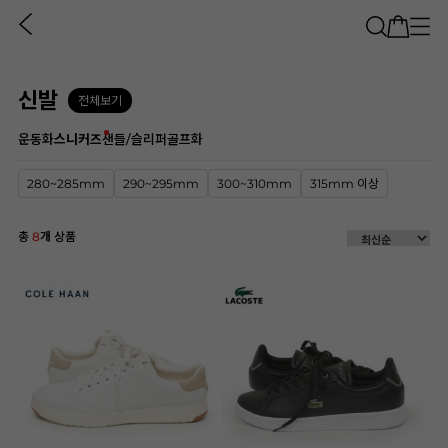
신발
전체보기
운동화
스니커즈
샌들/슬리퍼
골프화
280~285mm
290~295mm
300~310mm
315mm 이상
총
8
개 상품