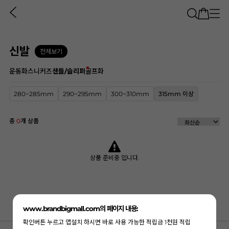
신발
전체보기
운동화
스니커즈
샌들/슬리퍼
골프화
280~285mm
290~295mm
300~310mm
315mm 이상
총
0
개 상품
상품 준비중 입니다.
www.brandbigmall.com의 페이지 내용:
확인버튼 누르고 앱설치 하시면 바로 사용 가능한 적립금 1천원 적립