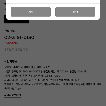
입금계좌
국민은행 069101-04-202813 (주)더블트리
취소
확인
고객센터
전화 상담
02-3151-0130
광고전화사절
일요일 및 공휴일 휴무
사업자정보
상호명 : 주식회사 더블트리
|
대표 : 김종현
사업자등록번호 : 390-86-00173
|
통신판매업 : 제 2023-서울금천-2024호
개인정보담당자 : 김동현
|
고객센터 : 02-3151-0130
사업장 소재지 : 서울시 금천구 가산디지털1로 70 호서대벤처타워 512호
반품주소 : 서울시 구로구 금오로931, 서울구로우체국 소포실 브랜드빅몰 (주)더블트리 (우체
국 택배만 가능)
사업자정보확인