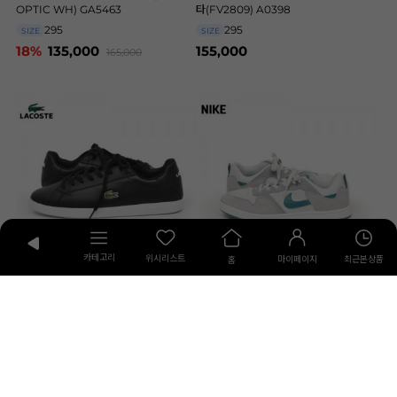
OPTIC WH) GA5463
타(FV2809) A0398
295
295
SIZE
SIZE
18%
135,000
155,000
165,000
카테고리
위시리스트
최근본상품
마이페이지
홈
라코스테
나이키
라코스테 빅사이즈 블랙 그레쥬에이트
나이키 빅사이즈 SB 앨리웁 (0882-
BL 1 (053-312) A0277
003) N7102
295
285
SIZE
SIZE
128,000
89,000