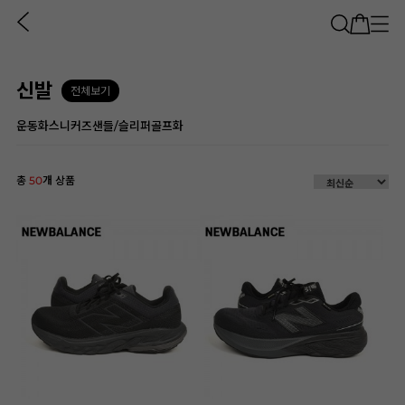
신발
전체보기
운동화
스니커즈
샌들/슬리퍼
골프화
총
50
개 상품