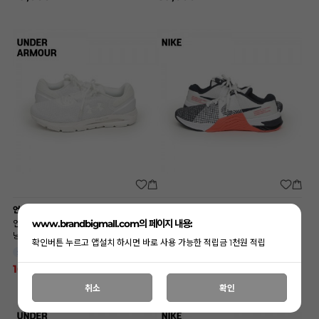
언더아머
나이키
언더아머 빅사이즈 HOVR Intake 6 러
나이키 빅사이즈 메트콘 8 (9328-101)
www.brandbigmall.com의 페이지 내용:
닝화 (134-101) A8001
N7131
확인버튼 누르고 앱설치 하시면 바로 사용 가능한 적립금 1천원 적립
290
290
SIZE
SIZE
16%
108,000
159,000
129,000
취소
확인