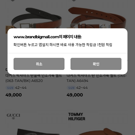
www.brandbigmall.com의 페이지 내용:
확인버튼 누르고 앱설치 하시면 바로 사용 가능한 적립금 1천원 적립
취소
확인
다커스
다커스
다커스 빅사이즈 탄블랙 인조가죽 벨트
다커스 빅사이즈 탄 인조가죽 벨트 (065-
(063-TAN/BK) A6520
TAN) A6494
42~44
42~44
SIZE
SIZE
49,000
49,000