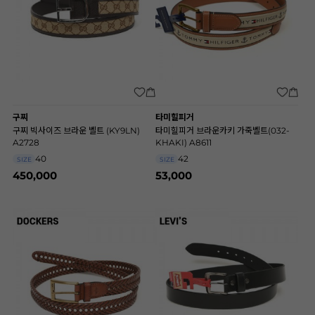
구찌
타미힐피거
구찌 빅사이즈 브라운 벨트 (KY9LN)
타미힐피거 브라운카키 가죽벨트(032-
A2728
KHAKI) A8611
40
42
SIZE
SIZE
450,000
53,000