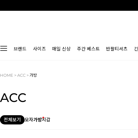
브랜드
사이즈
매일 신상
주간 베스트
반팔티셔츠
HOME
>
ACC
>
가방
ACC
전체보기
모자
가방
지갑