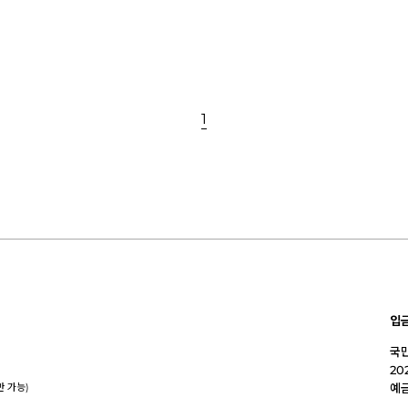
1
입
국민
20
만 가능)
예