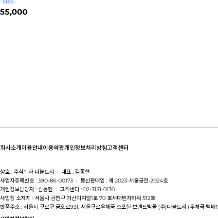
SIZE
55,000
회사소개
이용안내
이용약관
개인정보처리방침
고객센터
상호 : 주식회사 더블트리
|
대표 : 김종현
사업자등록번호 : 390-86-00173
|
통신판매업 : 제 2023-서울금천-2024호
개인정보담당자 : 김동현
|
고객센터 : 02-3151-0130
사업장 소재지 : 서울시 금천구 가산디지털1로 70 호서대벤처타워 512호
반품주소 : 서울시 구로구 금오로931, 서울구로우체국 소포실 브랜드빅몰 (주)더블트리 (우체국 택배