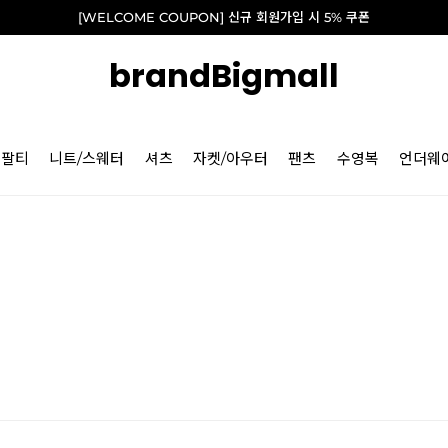
[WELCOME COUPON] 신규 회원가입 시 5% 쿠폰
brandBigmall
긴팔티
니트/스웨터
셔츠
자켓/아우터
팬츠
수영복
언더웨