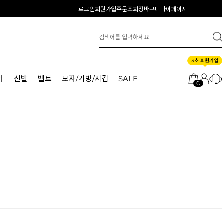
로그인
회원가입
주문조회
장바구니
마이페이지
3초 회원가입
어
신발
벨트
모자/가방/지갑
SALE
0