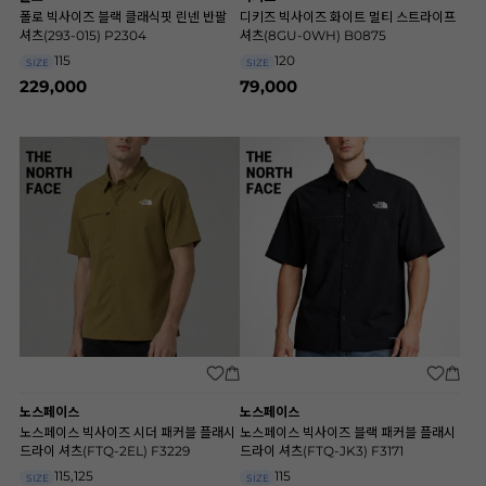
폴로 빅사이즈 블랙 클래식핏 린넨 반팔
디키즈 빅사이즈 화이트 멀티 스트라이프
셔츠(293-015) P2304
셔츠(8GU-0WH) B0875
115
120
SIZE
SIZE
229,000
79,000
노스페이스
노스페이스
노스페이스 빅사이즈 시더 패커블 플래시
노스페이스 빅사이즈 블랙 패커블 플래시
드라이 셔츠(FTQ-2EL) F3229
드라이 셔츠(FTQ-JK3) F3171
115,125
115
SIZE
SIZE