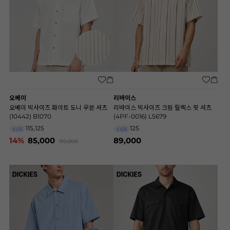
오베이
리바이스
오베이 빅사이즈 화이트 도니 우븐 셔츠
리바이스 빅사이즈 크림 릴렉스 핏 셔츠
(10442) B1070
(4PF-0016) L5679
115,125
125
SIZE
SIZE
14%
85,000
89,000
99,000