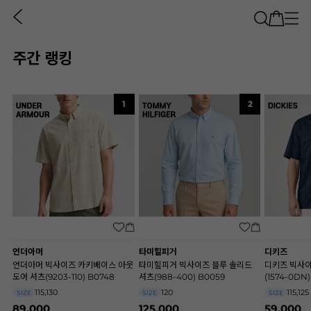
주간 랭킹
1
2
언더아머
타미힐피거
디키즈
언더아머 빅사이즈 카키베이스 아웃
타미힐피거 빅사이즈 블루 솔리드
디키즈 빅사이
도어 셔츠(9203-110) B0748
셔츠(988-400) B0059
(1574-0DN
115,130
120
115,125
SIZE
SIZE
SIZE
89,000
125,000
59,000