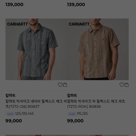
139,000
139,000
칼하트
칼하트
칼하트 빅사이즈 네이비 릴렉스드 체크 셔
칼하트 빅사이즈 덕 릴렉스드 체크 셔츠
츠(7272-I26) B0837
(7272-RDK) B0836
125,135,145
115,125
SIZE
SIZE
99,000
99,000