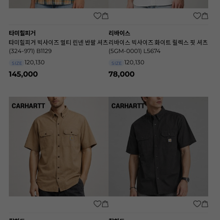
타미힐피거
리바이스
타미힐피거 빅사이즈 멀티 린넨 반팔 셔츠
리바이스 빅사이즈 화이트 릴렉스 핏 셔츠
(324-971) B1129
(5GM-0001) L5674
120,130
120,130
SIZE
SIZE
145,000
78,000