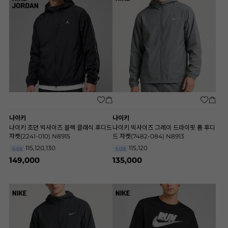
나이키
나이키
나이키 조던 빅사이즈 블랙 클래식 후디드
나이키 빅사이즈 그레이 드라이핏 폼 후디
자켓(2241-010) N8915
드 자켓(7482-084) N8913
115,120,130
115,120
SIZE
SIZE
149,000
135,000