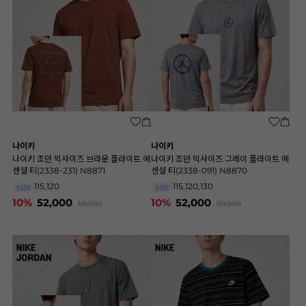
나이키
나이키
나이키 조던 빅사이즈 브라운 플라이트 에
나이키 조던 빅사이즈 그레이 플라이트 에
센셜 티(2338-231) N8871
센셜 티(2338-091) N8870
115,120
115,120,130
SIZE
SIZE
10%
52,000
10%
52,000
58,000
58,000