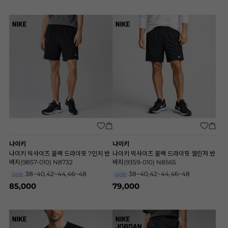
나이키
나이키
나이키 빅사이즈 블랙 드라이핏 7인치 반
나이키 빅사이즈 블랙 드라이핏 챌린저 반
바지(9857-010) N8732
바지(9359-010) N8565
38~40,42~44,46~48
38~40,42~44,46~48
SIZE
SIZE
85,000
79,000