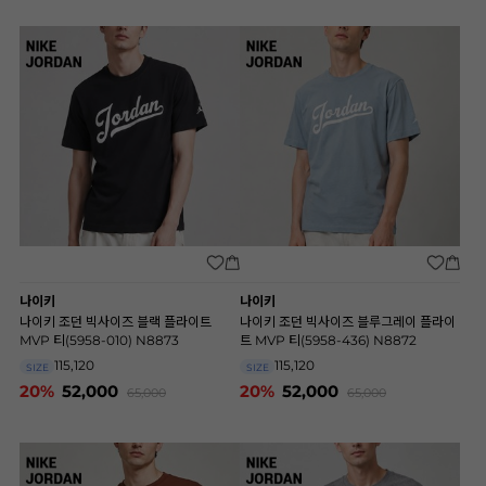
나이키
나이키
나이키 조던 빅사이즈 블랙 플라이트
나이키 조던 빅사이즈 블루그레이 플라이
MVP 티(5958-010) N8873
트 MVP 티(5958-436) N8872
115,120
115,120
SIZE
SIZE
20%
52,000
20%
52,000
65,000
65,000