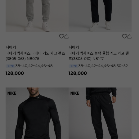
나이키
나이키
나이키 빅사이즈 그레이 기모 카고 팬츠
나이키 빅사이즈 블랙 클럽 기모 카고 팬
(3805-063) N8076
츠(3805-010) N8147
38~40,42~44,46~48
38~40,42~44,46~48,50~52
SIZE
SIZE
128,000
128,000