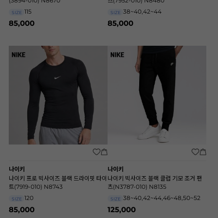
(3894-010) N8670
츠(7952-010) N8480
115
38~40,42~44
SIZE
SIZE
85,000
85,000
나이키
나이키
나이키 프로 빅사이즈 블랙 드라이핏 타이
나이키 빅사이즈 블랙 클럽 기모 조거 팬
트(7919-010) N8743
츠(N3787-010) N8135
120
38~40,42~44,46~48,50~52
SIZE
SIZE
85,000
125,000