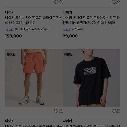
나이키
나이키
나이키 조던 빅사이즈 그린 플라이트 팬츠
나이키 빅사이즈 블랙 드라이핏 브리프 라
(0530-334) N8917
인드 러닝 반바지(2070-010) N8916
38~40,42~44,46~48
42~44
SIZE
SIZE
158,000
79,000
나이키
나이키
나이키 빅사이즈 오렌지 클럽 우븐 플로우
나이키 빅사이즈 블랙 루즈핏 바스켓볼 티