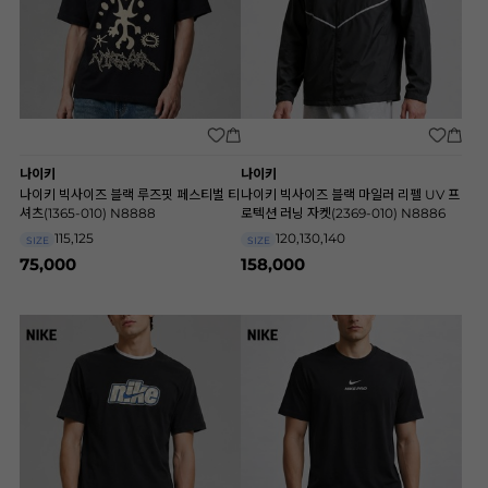
나이키
나이키
나이키 빅사이즈 블랙 루즈핏 페스티벌 티
나이키 빅사이즈 블랙 마일러 리펠 UV 프
셔츠(1365-010) N8888
로텍션 러닝 자켓(2369-010) N8886
115,125
120,130,140
SIZE
SIZE
75,000
158,000