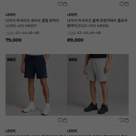
나이키
나이키
나이키 빅사이즈 네이비 클럽 반바지
나이키 빅사이즈 블랙 프렌치테리 플로우
(4359-451) N8937
반바지(3520-010) N8936
42~44,46~48
42~44,46~48
SIZE
SIZE
79,000
89,000
나이키
나이키