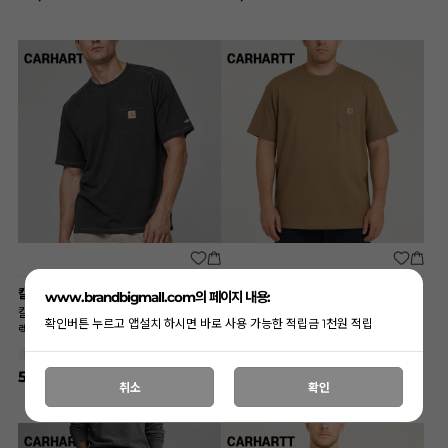
칼하트
칼하트
www.brandbigmall.com의 페이지 내용:
칼하트 빅사이즈 카본헤더 미드웨이트 릴
칼하트 빅사이즈 데저트 루즈핏 헤비웨이
확인버튼 누르고 앱설치 하시면 바로 사용 가능한 적립금 1천원 적립
렉스 티셔츠 (6652-CRH) B0830
트 포켓 티(K87-DES) A9190
120,140,150
130,140,150
SIZE
SIZE
58,000
49,000
취소
확인