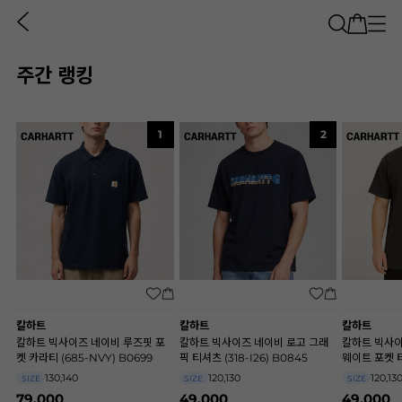
주간 랭킹
1
2
칼하트
칼하트
칼하트
칼하트 빅사이즈 네이비 루즈핏 포
칼하트 빅사이즈 네이비 로고 그래
칼하트 빅사이
켓 카라티 (685-NVY) B0699
픽 티셔츠 (318-I26) B0845
웨이트 포켓 티
A9202
130,140
120,130
120,13
SIZE
SIZE
SIZE
79,000
49,000
49,000