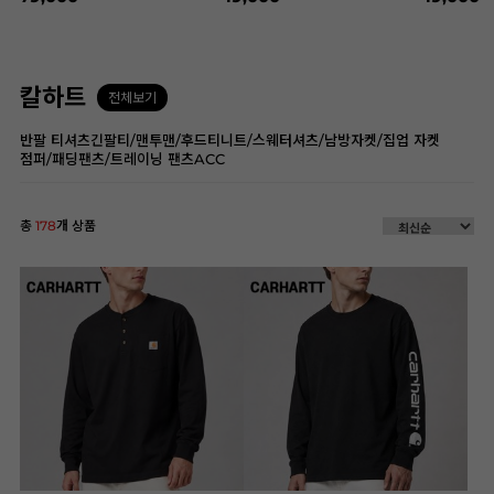
칼하트
전체보기
반팔 티셔츠
긴팔티/맨투맨/후드티
니트/스웨터
셔츠/남방
자켓/집업 자켓
점퍼/패딩
팬츠/트레이닝 팬츠
ACC
총
178
개 상품