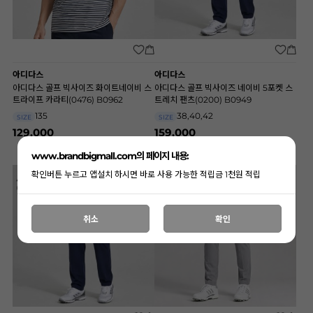
아디다스
아디다스
아디다스 골프 빅사이즈 화이트네이비 스
아디다스 골프 빅사이즈 네이비 5포켓 스
트라이프 카라티(0476) B0962
트레치 팬츠(0200) B0949
135
38,40,42
SIZE
SIZE
129,000
159,000
www.brandbigmall.com의 페이지 내용:
확인버튼 누르고 앱설치 하시면 바로 사용 가능한 적립금 1천원 적립
취소
확인