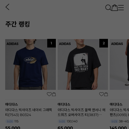
주간 랭킹
1
2
아디다스
아디다스
아디다스
아디다스 빅사이즈 네이비 그래픽
아디다스 빅사이즈 블랙 앤서니 에
아디다스 빅사
티(7543) B0324
드워즈 오버사이즈 티(3837)
팬츠(0093) 
B0860
115
130,140
38~40
SIZE
SIZE
SIZE
55,000
65,000
145,000