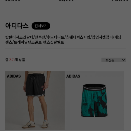
아디다스
전체보기
반팔티셔츠
긴팔티/맨투맨/후드티
니트/스웨터
셔츠
자켓/집업자켓
점퍼/패딩
팬츠/트레이닝팬츠
골프 팬츠
신발
벨트
총
321
개 상품