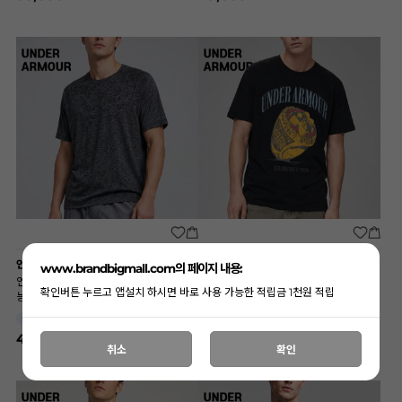
언더아머
언더아머
www.brandbigmall.com의 페이지 내용:
언더아머 빅사이즈 블랙헤더 테크 2.0 기
언더아머 빅사이즈 블랙 그래픽 티(1076-
확인버튼 누르고 앱설치 하시면 바로 사용 가능한 적립금 1천원 적립
능성 티(413-002) B0802
001) B0800
115
115,120
SIZE
SIZE
49,000
46,000
취소
확인