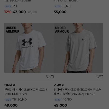
티(799-324) B0958
티(810-101) B0954
120
115,120
SIZE
SIZE
12%
43,000
55,000
49,000
언더아머
언더아머
언더아머 빅사이즈 화이트 빅 로고 티
언더아머 빅사이즈 라이트그레이 텍스처
(2911-100) B0771
테크 기능성티(796-023) B0768
115,120,140
140,150
SIZE
SIZE
49,000
49,000