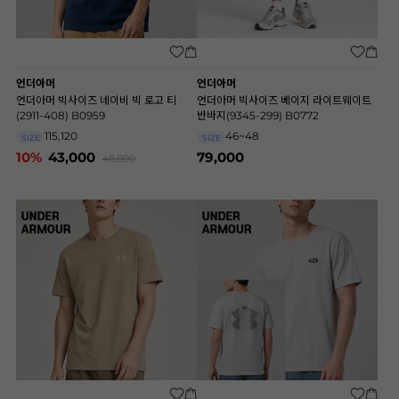
언더아머
언더아머
언더아머 빅사이즈 네이비 빅 로고 티
언더아머 빅사이즈 베이지 라이트웨이트
(2911-408) B0959
반바지(9345-299) B0772
115,120
46~48
SIZE
SIZE
10%
43,000
79,000
48,000