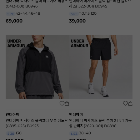
언더아머 빅사이즈 블랙 히트기어 레깅스
언더아머 빅사이즈 블랙 컴프레션 슬리브
(0413-001) B0946
리스(1522-001) B0945
42~44,46~48
110,115,120
SIZE
SIZE
69,000
39,000
언더아머
언더아머
언더아머 빅사이즈 블랙멀티 우븐 아노락
언더아머 빅사이즈 블랙 론치 2 IN 1 기능
(0895-025) B0923
성 반바지(2620-001) B0896
130
38~40
SIZE
SIZE