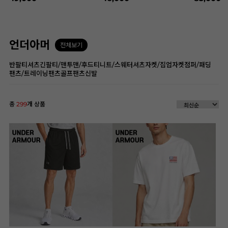
언더아머
전체보기
반팔티셔츠
긴팔티/맨투맨/후드티
니트/스웨터
셔츠
자켓/집업자켓
점퍼/패딩
팬츠/트레이닝팬츠
골프팬츠
신발
총
299
개 상품