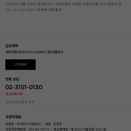
(08365) 서울 구로구 금오로 931, 구로우체국 소포실 브랜드빅몰 (주)더블트리 앞
TEL 02-3151-0130 / 타택배 이용 불가
입금계좌
국민은행 069101-04-202813 (주)더블트리
고객센터
전화 상담
02-3151-0130
광고전화사절
일요일 및 공휴일 휴무
사업자정보
상호명 : 주식회사 더블트리
|
대표 : 김종현
사업자등록번호 : 390-86-00173
|
통신판매업 : 제 2023-서울금천-2024호