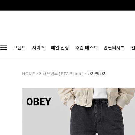
브랜드
사이즈
매일 신상
주간 베스트
반팔티셔츠
HOME
>
기타 브랜드 ( ETC Brand )
>
바지/청바지