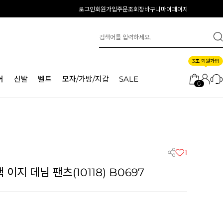
로그인
회원가입
주문조회
장바구니
마이페이지
3초 회원가입
어
신발
벨트
모자/가방/지갑
SALE
0
1
지 데님 팬츠(10118) B0697