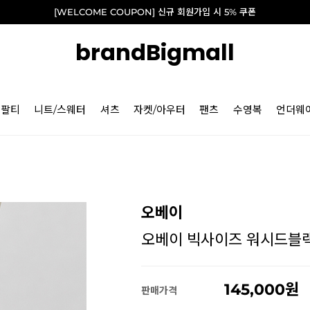
[WELCOME COUPON] 신규 회원가입 시 5% 쿠폰
brandBigmall
긴팔티
니트/스웨터
셔츠
자켓/아우터
팬츠
수영복
언더웨
오베이
오베이 빅사이즈 워시드블랙 이
145,000
판매가격