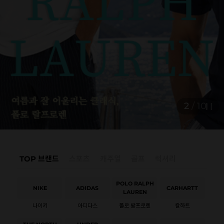
3
/
10
TOP 브랜드
스포츠
캐주얼
골프
럭셔리
POLO RALPH
NIKE
ADIDAS
CARHARTT
LAUREN
나이키
아디다스
폴로 랄프로렌
칼하트