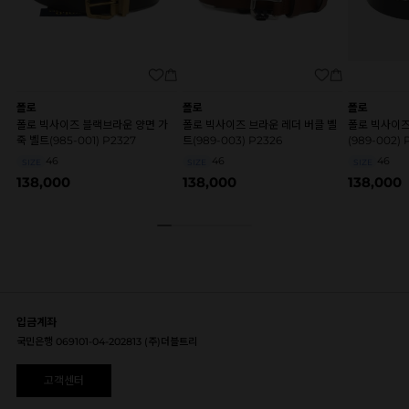
폴로
폴로
폴로
폴로 빅사이즈 블랙브라운 양면 가
폴로 빅사이즈 브라운 레더 버클 벨
폴로 빅사이즈
죽 벨트(985-001) P2327
트(989-003) P2326
(989-002) 
46
46
46
SIZE
SIZE
SIZE
138,000
138,000
138,000
입금계좌
국민은행 069101-04-202813 (주)더블트리
고객센터