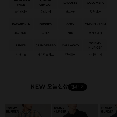
THE NORTH
UNDER
TH
LACOSTE
COLUMBIA
FACE
ARMOUR
노스페이스
언더아머
라코스테
컬럼비아
노
PATAGONIA
DICKIES
OBEY
CALVIN KLEIN
J.L
파타고니아
디키즈
오베이
캘빈클라인
제
TOMMY
LEVI'S
J.LINDEBERG
CALLAWAY
PAT
HILFIGER
리바이스
제이린드버그
캘러웨이
타미힐피거
파
NEW 오늘신상