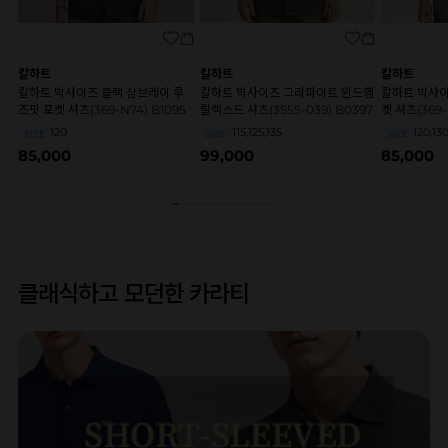
칼하트
칼하트
칼하트
칼하트 빅사이즈 블랙 샴브레이 루
칼하트 빅사이즈 그라파이트 윈드햄
칼하트 빅사이
즈핏 포켓 셔츠(369-N74) B1095
릴렉스드 셔츠(3555-039) B0397
켓 셔츠(369-
120
115,125,135
120,13
SIZE
SIZE
SIZE
85,000
99,000
85,000
클래식하고 모던한 카라티