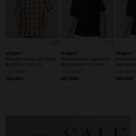
타미힐피거
타미힐피거
타미힐피거
타미힐피거 빅사이즈 멀티 린넨 반
타미힐피거 빅사이즈 블랙 베이직
타미힐피거 
팔 셔츠(324-971) B1129
메쉬 카라티(881-001) B1128
메쉬 카라티(88
120,130
115,120
115,120
SIZE
SIZE
SIZE
145,000
125,000
125,000