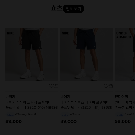
쇼츠
나이키
나이키
언더아머
나이키 빅사이즈 블랙 프렌치테리
나이키 빅사이즈 네이비 프렌치테리
언더아머 빅사
플로우 반바지(3520-010) N8936
플로우 반바지(3520-451) N8935
기능성 반바지(
42~44,46~48
42~44
42~44
SIZE
SIZE
SIZE
89,000
89,000
58,000