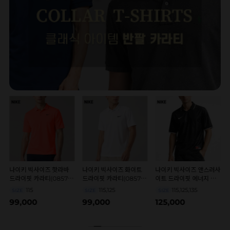
나이키 빅사이즈 핫라바
나이키 빅사이즈 화이트
나이키 빅사이즈 앤스러사
핏
드라이핏 카라티(0857-
드라이핏 카라티(0857-
이트 드라이핏 에너지 폴
804) N8893
100) N8892
로티(1534-045) N8553
115
115,125
115,125,135
SIZE
SIZE
SIZE
99,000
99,000
125,000