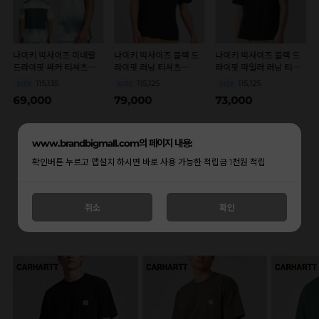
나이키 빅사이즈 미네랄
나이키 빅사이즈 블랙 드
나이키 빅사이즈 블랙 드
드라이핏 싸커 티셔츠
라이핏 러닝 티셔츠
라이핏 마일러 러닝 티셔
(2549-382) N8903
(9475-010) N8902
츠(2082-010) N8901
115,135
115,125
115,125
SIZE
SIZE
SIZE
69,000
79,000
73,000
www.brandbigmall.com의 페이지 내용:
확인버튼 누르고 앱설치 하시면 바로 사용 가능한 적립금 1천원 적립
반팔 크루넥 티셔츠
취소
확인