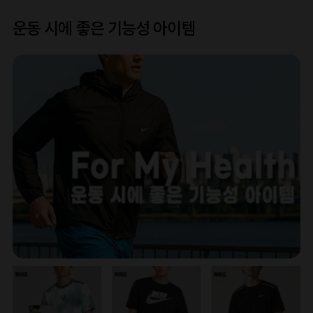
운동 시에 좋은 기능성 아이템