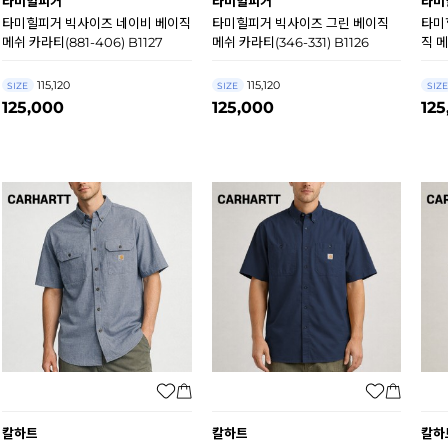
타미힐피거
타미힐피거
타미
타미힐피거 빅사이즈 네이비 베이직
타미힐피거 빅사이즈 그린 베이직
타미
메쉬 카라티(881-406) B1127
메쉬 카라티(346-331) B1126
직 메
115,120
115,120
SIZE
SIZE
SIZE
125,000
125,000
125
칼하트
칼하트
칼하