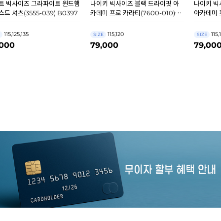
트 빅사이즈 그라파이트 윈드햄
나이키 빅사이즈 블랙 드라이핏 아
나이키 빅
드 셔츠(3555-039) B0397
카데미 프로 카라티(7600-010)
아카데미 프
N8923
N8922
115,125,135
115,120
115,
SIZE
SIZE
,000
79,000
79,00