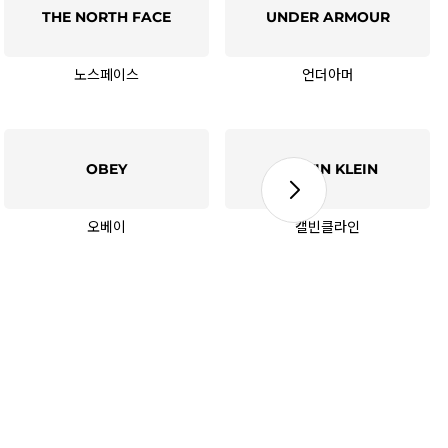
THE NORTH FACE
UNDER ARMOUR
노스페이스
언더아머
OBEY
CALVIN KLEIN
오베이
캘빈클라인