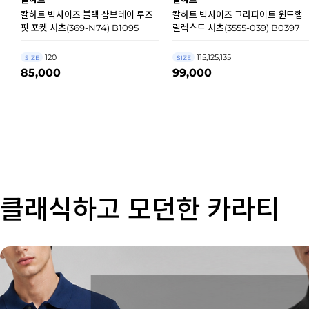
칼하트 빅사이즈 블랙 샴브레이 루즈
칼하트 빅사이즈 그라파이트 윈드햄
핏 포켓 셔츠(369-N74) B1095
릴렉스드 셔츠(3555-039) B0397
120
115,125,135
SIZE
SIZE
85,000
99,000
클래식하고 모던한 카라티