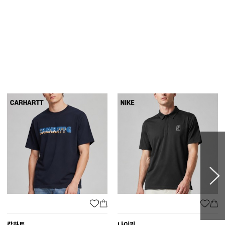
칼하트
나이키