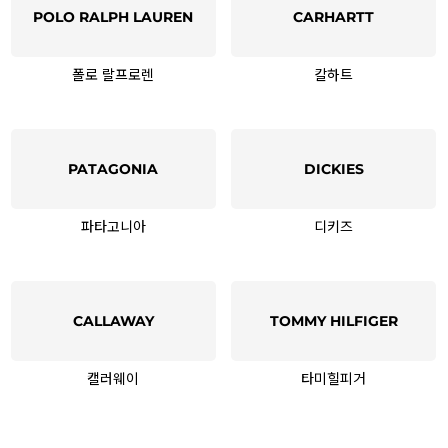
POLO RALPH LAUREN
CARHARTT
폴로 랄프로렌
칼하트
PATAGONIA
DICKIES
파타고니아
디키즈
CALLAWAY
TOMMY HILFIGER
캘러웨이
타미힐피거