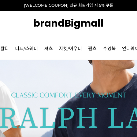
[WELCOME COUPON] 신규 회원가입 시 5% 쿠폰
brandBigmall
긴팔티
니트/스웨터
셔츠
자켓/아우터
팬츠
수영복
언더웨