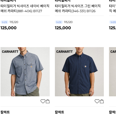
타미힐피거
타미힐피거
타미
타미힐피거 빅사이즈 네이비 베이직
타미힐피거 빅사이즈 그린 베이직
타미
메쉬 카라티(881-406) B1127
메쉬 카라티(346-331) B1126
직 메
115,120
115,120
SIZE
SIZE
SIZE
125,000
125,000
125
칼하트
칼하트
칼하