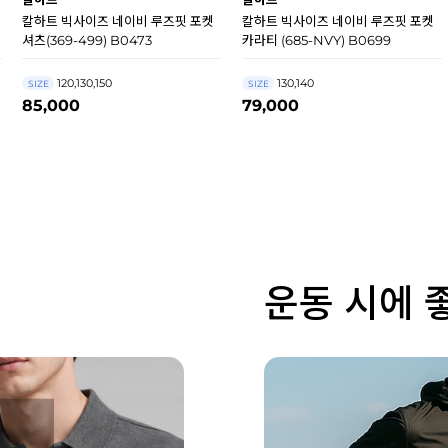
칼하트 빅사이즈 네이비 루즈핏 포켓
칼하트 빅사이즈 네이비 루즈핏 포켓
셔츠(369-499) B0473
카라티 (685-NVY) B0699
120,130,150
130,140
SIZE
SIZE
85,000
79,000
운동 시에 