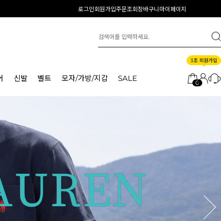
로그인
회원가입
주문조회
장바구니
마이페이지
3초 회원가입
어
신발
벨트
모자/가방/지갑
SALE
0