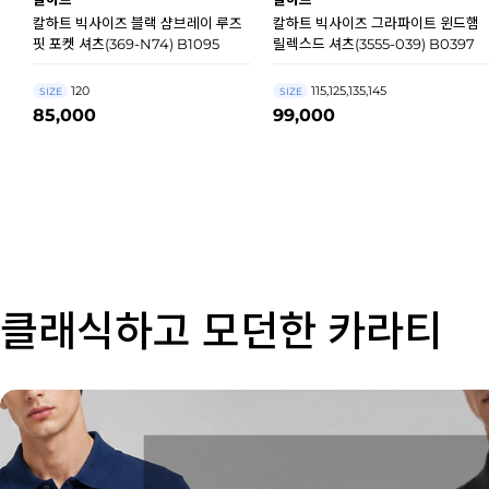
칼하트 빅사이즈 블랙 샴브레이 루즈
칼하트 빅사이즈 그라파이트 윈드햄
핏 포켓 셔츠(369-N74) B1095
릴렉스드 셔츠(3555-039) B0397
120
115,125,135,145
SIZE
SIZE
85,000
99,000
클래식하고 모던한 카라티