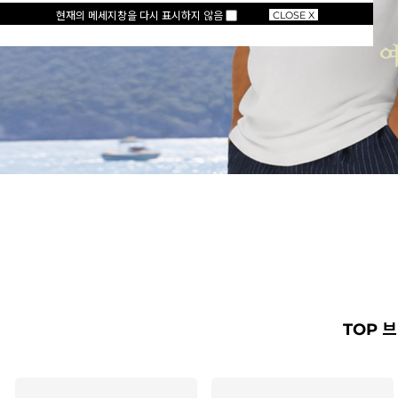
현재의 메세지창을 다시 표시하지 않음
CLOSE X
TOP 