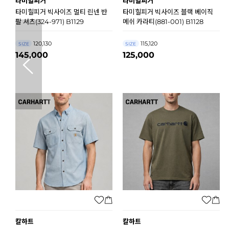
타미힐피거
타미힐피거
타미힐피거 빅사이즈 멀티 린넨 반
타미힐피거 빅사이즈 블랙 베이직
팔 셔츠(324-971) B1129
메쉬 카라티(881-001) B1128
120,130
115,120
SIZE
SIZE
145,000
125,000
칼하트
칼하트