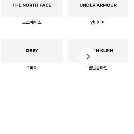
THE NORTH FACE
UNDER ARMOUR
노스페이스
언더아머
OBEY
CALVIN KLEIN
오베이
캘빈클라인