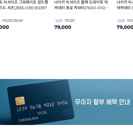
트 빅사이즈 그라파이트 윈드햄
나이키 빅사이즈 블랙 드라이핏 아
나이키 빅
드 셔츠(3555-039) B0397
카데미 프로 카라티(7600-010)
아카데미 프
N8923
N8922
115,125,135,145
115,120
115,
SIZE
SIZE
,000
79,000
79,00