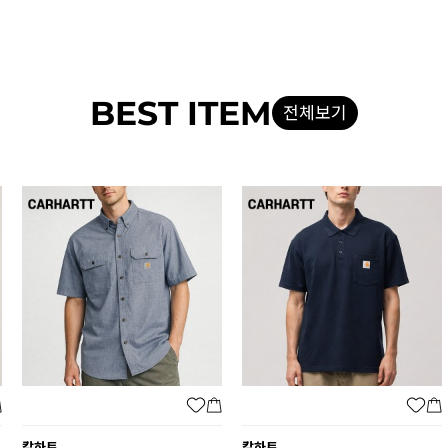
BEST ITEM
칼하트
칼하트