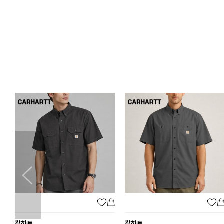
칼하트
칼하트