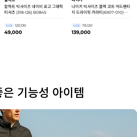
칼하트 빅사이즈 네이비 로고 그래픽
나이키 빅사이즈 블랙 코트 어드밴티
티셔츠 (318-I26) B0845
지 드라이핏 카라티(6907-010)
N8895
120,130
115,120
SIZE
SIZE
49,000
139,000
좋은 기능성 아이템