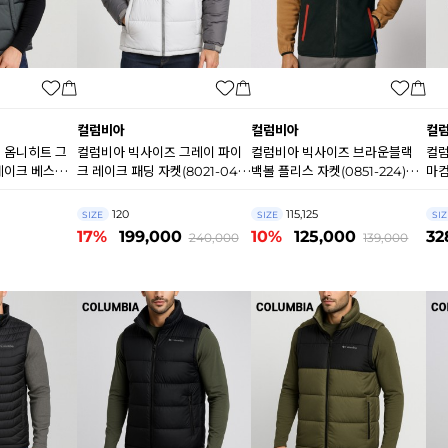
컬럼비아
컬럼비아
컬
 옴니히트 그
컬럼비아 빅사이즈 그레이 파이
컬럼비아 빅사이즈 브라운블랙
컬럼
레이크 베스트
크 레이크 패딩 자켓(8021-043)
백볼 플리스 자켓(0851-224)
마컴
04
A9993
A9864
(81
120
115,125
SIZE
SIZE
SIZ
17%
199,000
10%
125,000
32
240,000
139,000