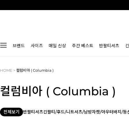
브랜드
사이즈
매일 신상
주간 베스트
반팔티셔츠
HOME
>
컬럼비아 ( Columbia )
컬럼비아 ( Columbia )
전체보기
반팔티셔츠
긴팔티/후드/니트
셔츠/남방
자켓/아우터
바지/등