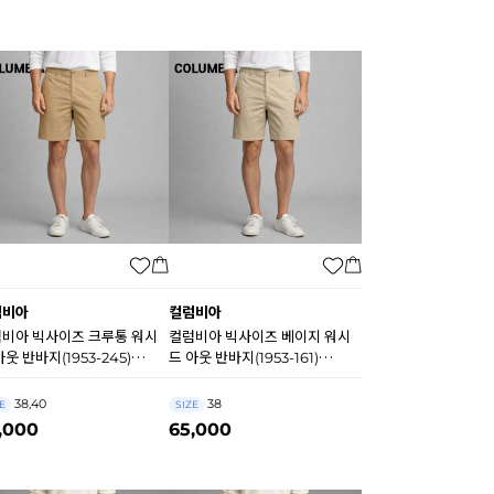
럼비아
컬럼비아
비아 빅사이즈 크루통 워시
컬럼비아 빅사이즈 베이지 워시
아웃 반바지(1953-245)
드 아웃 반바지(1953-161)
547
B0546
38,40
38
E
SIZE
,000
65,000