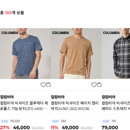
총
189
개 상품
컬럼비아
컬럼비아
컬럼비아
컬럼비아 빅사이즈 블루헤더 제
컬럼비아 빅사이즈 베이지 헨리
컬럼비아 빅사이즈
로룰스 기능성 티(313-469)
넥 티(4361-262) B1036
래피드 스트레치 셔츠
B1037
029) B0973
115,120
130
115
SIZE
SIZE
SIZE
27%
46,000
11%
49,000
79,000
63,000
55,000