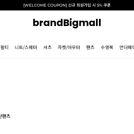
[WELCOME COUPON] 신규 회원가입 시 5% 쿠폰
brandBigmall
긴팔티
니트/스웨터
셔츠
자켓/아우터
팬츠
수영복
언더웨
산팬츠