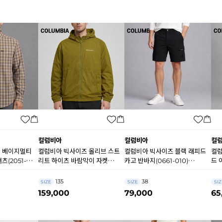
컬럼비아
컬럼비아
컬
 베이지멀티
컬럼비아 빅사이즈 올리브 스트
컬럼비아 빅사이즈 블랙 래피드
컬럼
(2051-
리트 하이츠 바람막이 자켓
카고 반바지(0661-010)
드 
(4771-379) B0643
B0548
B0
135
38
SIZE
SIZE
SIZ
159,000
79,000
65