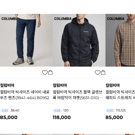
컬럼비아
컬럼비아
컬럼비아
컬럼비아 빅사이즈 네이비 내로
컬럼비아 빅사이즈 블랙 글렌브
컬럼비아 빅사이즈
우즈 팬츠(3941-464) B0952
룩 바람막이 자켓(5651-010)
래피드 스트레치 셔츠
B0497
034) B0644
38,40
130
115,125
SIZE
SIZE
SIZE
85,000
118,000
85,000