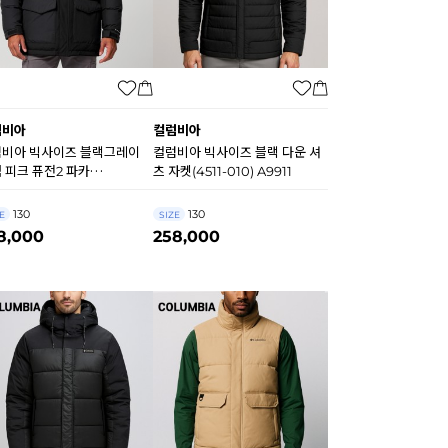
럼비아
컬럼비아
비아 빅사이즈 블랙그레이
컬럼비아 빅사이즈 블랙 다운 셔
 피크 퓨전2 파카
츠 자켓(4511-010) A9911
21/8122-011) A9937
130
130
E
SIZE
8,000
258,000