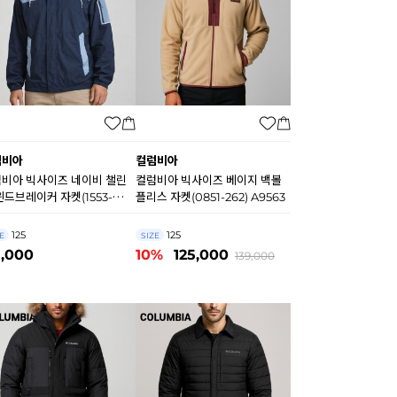
럼비아
컬럼비아
비아 빅사이즈 네이비 챌린
컬럼비아 빅사이즈 베이지 백볼
윈드브레이커 자켓(1553-
플리스 자켓(0851-262) A9563
8) B0408
125
125
E
SIZE
8,000
10%
125,000
139,000