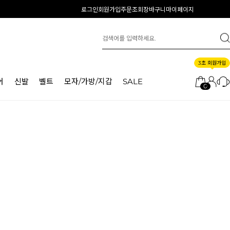
로그인
회원가입
주문조회
장바구니
마이페이지
3초 회원가입
어
신발
벨트
모자/가방/지갑
SALE
0