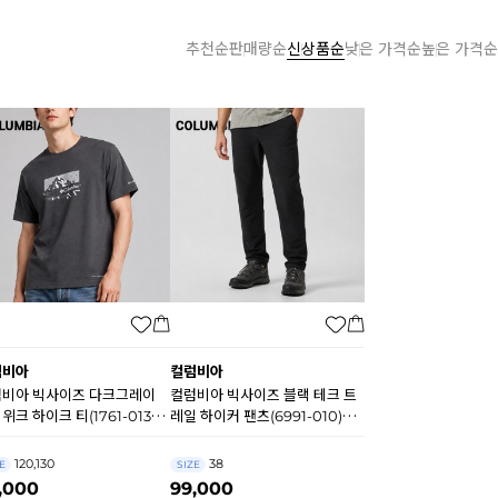
추천순
판매량순
신상품순
낮은 가격순
높은 가격순
럼비아
컬럼비아
비아 빅사이즈 다크그레이
컬럼비아 빅사이즈 블랙 테크 트
위크 하이크 티(1761-013)
레일 하이커 팬츠(6991-010)
968
B0953
120,130
38
E
SIZE
,000
99,000