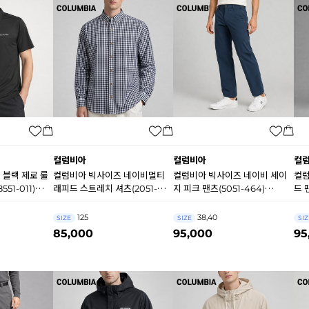
컬럼비아
컬럼비아
컬
 블랙 제로 룰
컬럼비아 빅사이즈 네이비멀티
컬럼비아 빅사이즈 네이비 세이
컬럼
51-011)
래피드 스트레치 셔츠(2051-
지 피크 팬츠(5051-464)
드 
471) B0525
B0504
125
38,40
SIZE
SIZE
SIZ
85,000
95,000
95