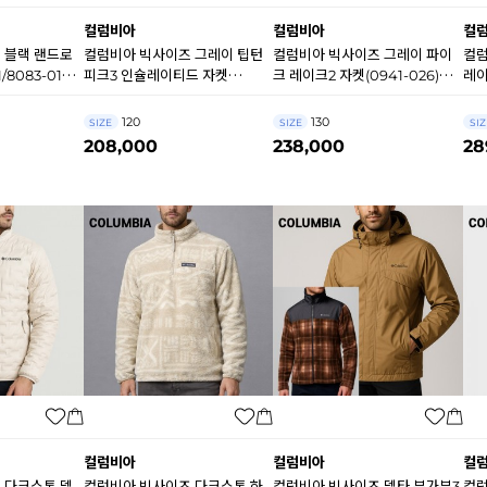
컬럼비아
컬럼비아
컬
 블랙 랜드로
컬럼비아 빅사이즈 그레이 팁턴
컬럼비아 빅사이즈 그레이 파이
컬럼
/8083-010)
피크3 인슐레이티드 자켓
크 레이크2 자켓(0941-026)
레이
(9591/9592-023) A9716
A9714
120
130
SIZE
SIZE
SIZ
208,000
238,000
28
컬럼비아
컬럼비아
컬
 다크스톤 델
컬럼비아 빅사이즈 다크스톤 하
컬럼비아 빅사이즈 델타 부가부3
컬럼