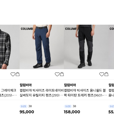
컬럼비아
컬럼비아
컬
 그레이체크
컬럼비아 빅사이즈 라이트네이비
컬럼비아 빅사이즈 옴니쉴드 블
컬럼
(2051-
실버릿지 유틸리티 팬츠(2951-
랙 타이탄 트레커 팬츠(9601-
옴니
478) B0972
010) B0971
B0
38
38
SIZE
SIZE
SIZ
95,000
158,000
55