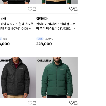
럼비아
컬럼비아
비아 빅사이즈 블랙 스노퀄
컬럼비아 빅사이즈 델타 랜드로
패딩 자켓(90761-010)
머 푸퍼 베스트(4281/4282-
810
262) A9729
135
130,140
E
SIZE
8,000
228,000