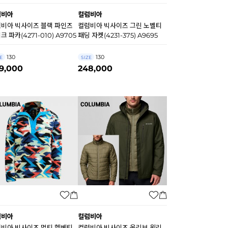
럼비아
컬럼비아
비아 빅사이즈 블랙 파인즈
컬럼비아 빅사이즈 그린 노벨티
크 파카(4271-010) A9705
패딩 자켓(4231-375) A9695
130
130
E
SIZE
9,000
248,000
럼비아
컬럼비아
비아 빅사이즈 멀티 헬베티
컬럼비아 빅사이즈 올리브 윌리