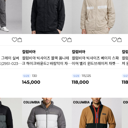
컬럼비아
컬럼비아
컬
 그레이 실버
컬럼비아 빅사이즈 블랙 옴니테
컬럼비아 빅사이즈 베이지 스파
컬럼
2951-023)
크 하이크바운드2 바람막이 자켓
이어 밸리 윈드브레이커 자켓
저 
(9341-010) B0498
(7051-279) B0495
47
130
115,125
SIZE
SIZE
SIZ
145,000
118,000
11